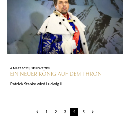
4. MÄRZ 2022 |
NEUIGKEITEN
EIN NEUER KÖNIG AUF DEM THRON
Patrick Stanke wird Ludwig II.
Post
1
2
3
4
5
navigation