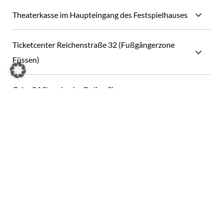
Theaterkasse im Haupteingang des Festspielhauses
Ticketcenter Reichenstraße 32 (Fußgängerzone
Füssen)
Oder 24 Stunden im Online Shop
Shops:
Theatershop im Foyer des Festspielhauses
Souvenirs im Ticketcenter Reichenstraße 32