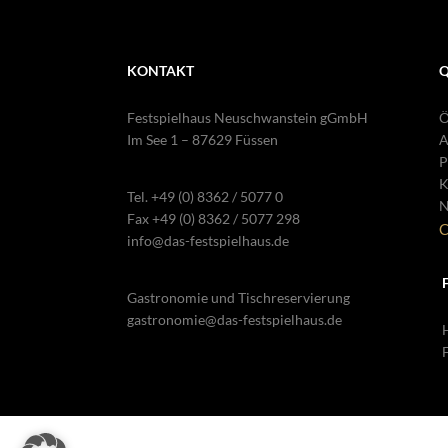
KONTAKT
Q
Festspielhaus Neuschwanstein gGmbH
Ö
Im See 1 – 87629 Füssen
A
P
K
Tel.
+49 (0) 8362 / 5077 0
N
Fax +49 (0) 8362 / 5077 298
C
info@das-festspielhaus.de
Gastronomie und Tischreservierung
gastronomie@das-festspielhaus.de
H