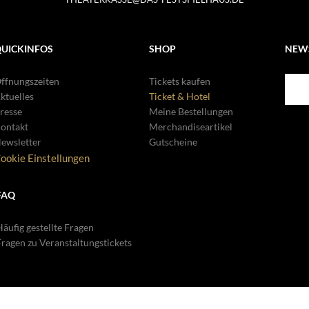
UICKINFOS
SHOP
NEW
ffnungszeiten
Tickets kaufen
ktuelles
Ticket & Hotel
resse
Meine Bestellungen
ontakt
Merchandiseartikel
ewsletter
Gutscheine
ookie Einstellungen
FAQ
äufig gestellte Fragen
Fragen zu Veranstaltungstickets