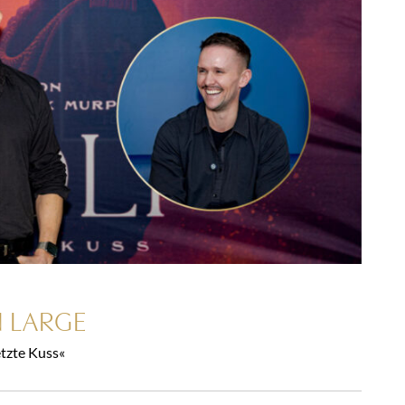
 LARGE
etzte Kuss«