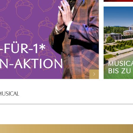
-FÜR-1*
N-AKTION
MUSIC
BIS ZU
MUSICAL