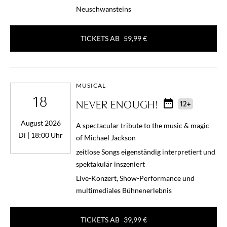
Neuschwansteins
TICKETS AB
59,99 €
MUSICAL
18
NEVER ENOUGH!
12+
August 2026
A spectacular tribute to the music & magic
Di | 18:00 Uhr
of Michael Jackson
zeitlose Songs eigenständig interpretiert und
spektakulär inszeniert
Live-Konzert, Show-Performance und
multimediales Bühnenerlebnis
TICKETS AB
39,99 €