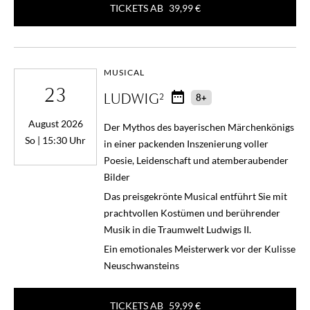
TICKETS AB
39,99 €
MUSICAL
23
LUDWIG²
8+
August 2026
Der Mythos des bayerischen Märchenkönigs
So | 15:30 Uhr
in einer packenden Inszenierung voller
Poesie, Leidenschaft und atemberaubender
Bilder
Das preisgekrönte Musical entführt Sie mit
prachtvollen Kostümen und berührender
Musik in die Traumwelt Ludwigs II.
Ein emotionales Meisterwerk vor der Kulisse
Neuschwansteins
TICKETS AB
59,99 €