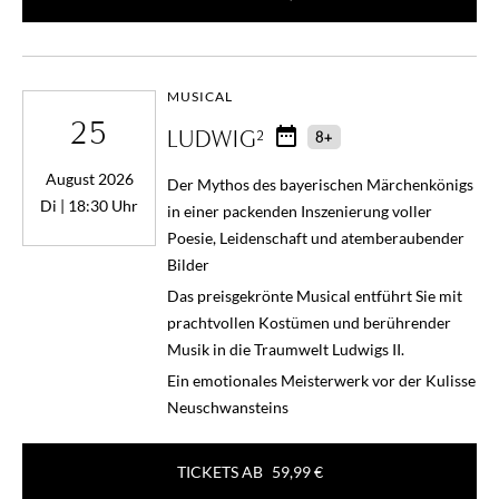
MUSICAL
25
LUDWIG²
8+
August 2026
Der Mythos des bayerischen Märchenkönigs
Di | 18:30 Uhr
in einer packenden Inszenierung voller
Poesie, Leidenschaft und atemberaubender
Bilder
Das preisgekrönte Musical entführt Sie mit
prachtvollen Kostümen und berührender
Musik in die Traumwelt Ludwigs II.
Ein emotionales Meisterwerk vor der Kulisse
Neuschwansteins
TICKETS AB
59,99 €