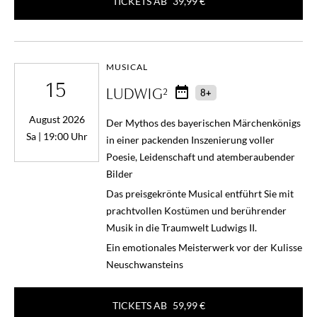
TICKETS AB
39,99 €
MUSICAL
15
LUDWIG²
8+
August 2026
Der Mythos des bayerischen Märchenkönigs
Sa | 19:00 Uhr
in einer packenden Inszenierung voller
Poesie, Leidenschaft und atemberaubender
Bilder
Das preisgekrönte Musical entführt Sie mit
prachtvollen Kostümen und berührender
Musik in die Traumwelt Ludwigs II.
Ein emotionales Meisterwerk vor der Kulisse
Neuschwansteins
TICKETS AB
59,99 €