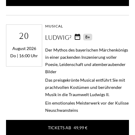
MUSICAL
20
LUDWIG²
8+
August 2026
Der Mythos des bayerischen Märchenkönigs
Do | 16:00 Uhr
in einer packenden Inszenierung voller
Poesie, Leidenschaft und atemberaubender
Bilder
Das preisgekrönte Musical entführt Sie mit
prachtvollen Kostümen und berührender
Musik in die Traumwelt Ludwigs II.
Ein emotionales Meisterwerk vor der Kulisse
Neuschwansteins
TICKETS AB
49,99 €