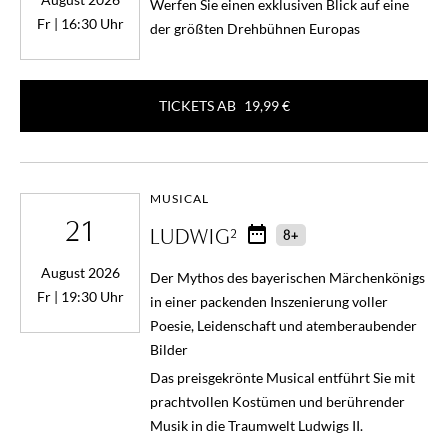
Werfen Sie einen exklusiven Blick auf eine
Fr | 16:30 Uhr
der größten Drehbühnen Europas
TICKETS AB
19,99 €
MUSICAL
21
LUDWIG²
8+
August 2026
Der Mythos des bayerischen Märchenkönigs
Fr | 19:30 Uhr
in einer packenden Inszenierung voller
Poesie, Leidenschaft und atemberaubender
Bilder
Das preisgekrönte Musical entführt Sie mit
prachtvollen Kostümen und berührender
Musik in die Traumwelt Ludwigs II.