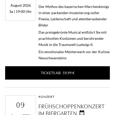
August 2026
Der Mythos des bayerischen Märchenkönigs
Sa | 19:00 Uhr
in einer packenden Inszenierung voller
Poesie, Leidenschaft und atemberaubender
Bilder
Das preisgekrönte Musical entführt Sie mit
prachtvollen Kostümen und berührender
Musik in die Traumwelt Ludwigs II.
Ein emotionales Meisterwerk vor der Kulisse
Neuschwansteins
TICKETS AB
59,99 €
KONZERT
09
FRÜHSCHOPPENKONZERT
IM BIERGARTEN