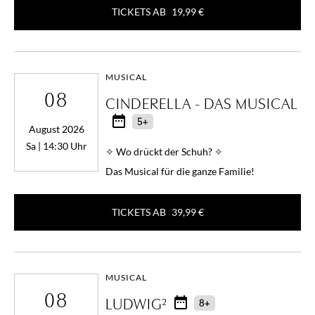
TICKETS AB
19,99 €
MUSICAL
08
CINDERELLA - DAS MUSICAL
5+
August 2026
Sa | 14:30 Uhr
✧ Wo drückt der Schuh? ✧
Das Musical für die ganze Familie!
TICKETS AB
39,99 €
MUSICAL
08
LUDWIG²
8+