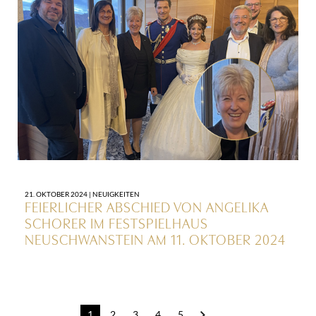
21. OKTOBER 2024 |
NEUIGKEITEN
FEIERLICHER ABSCHIED VON ANGELIKA
SCHORER IM FESTSPIELHAUS
NEUSCHWANSTEIN AM 11. OKTOBER 2024
Post
1
2
3
4
5