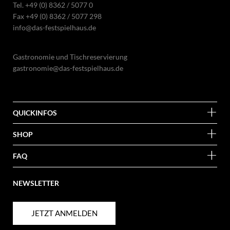
Tel.
+49 (0) 8362 / 5077 0
Fax +49 (0) 8362 / 5077 298
info@das-festspielhaus.de
Gastronomie und Tischreservierung
gastronomie@das-festspielhaus.de
QUICKINFOS
SHOP
FAQ
NEWSLETTER
JETZT ANMELDEN