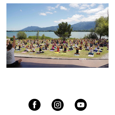
ihr Wissen und ihre langjährige Erfahrung. Ergänzt wird
das Line-up durch über 40 weitere inspirierende
Persönlichkeiten aus den Bereichen Yoga, Meditation,
Breathwork, Ayurveda und ganzheitliche Körperarbeit.
Ob dynamische Vinyasa-Flows, regenerierende Yin-
Sessions, tiefgehende Meditationspraxis,
transformierende Atemarbeit oder besondere Formate
wie Aerial Yoga und SUP-Yoga direkt auf dem Forggensee,
das Festival bietet Raum für Anfänger:innen ebenso wie
für erfahrene Praktizierende.
Neben dem umfangreichen Workshop-Programm sorgt
ein hochkarätiges musikalisches Line-up für
unvergessliche Momente. Internationale Acts wie Xavier
Rudd aus Australien, Mogli aus Berlin, Dave Stringer aus
Los Angeles sowie Mose aus Guatemala mit Franko Heke