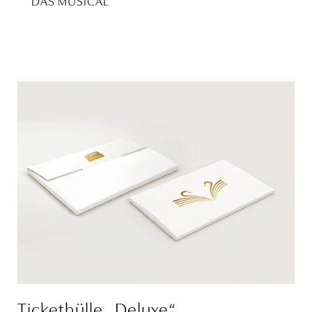
DAS MUSICAL
Tickethülle „Deluxe“