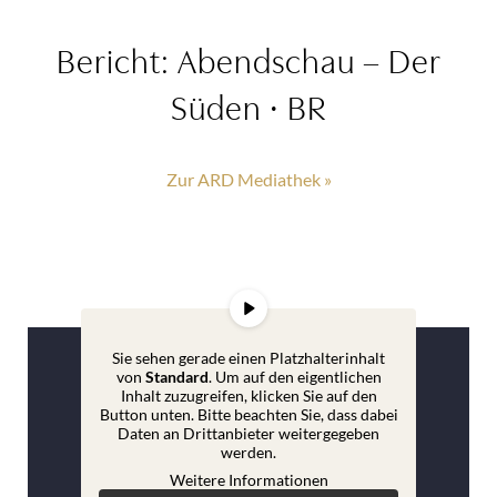
RUDOLF
Bericht: Abendschau – Der
Sa 26.09.26 | 19:30 Uhr
Süden ∙ BR
TICKETS AB € 59,99
Zur ARD Mediathek »
RUDOLF
So 27.09.26 | 14:00 Uhr
TICKETS AB € 59,99
RUDOLF
Sie sehen gerade einen Platzhalterinhalt
So 27.09.26 | 19:00 Uhr
von
Standard
. Um auf den eigentlichen
Inhalt zuzugreifen, klicken Sie auf den
Button unten. Bitte beachten Sie, dass dabei
TICKETS AB € 59,99
Daten an Drittanbieter weitergegeben
werden.
Weitere Informationen
RUDOLF