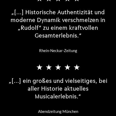
RUDOLF
„[...] Historische Authentizität und
So 11.10.26 | 14:00 Uhr
moderne Dynamik verschmelzen in
TICKETS AB € 59,99
„Rudolf“ zu einem kraftvollen
Gesamterlebnis.“
RUDOLF
So 11.10.26 | 19:00 Uhr
Rhein-Neckar-Zeitung
TICKETS AB € 59,99
„[...] ein großes und vielseitiges, bei
aller Historie aktuelles
Musicalerlebnis.“
Abendzeitung München