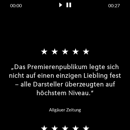
00:00
00:27
RUDOLF
Fr 09.10.26 | 19:30 Uhr
TICKETS AB € 49,99
RUDOLF
Sa 10.10.26 | 14:30 Uhr
„Das Premierenpublikum legte sich
nicht auf einen einzigen Liebling fest
TICKETS AB € 59,99
– alle Darsteller überzeugten auf
höchstem Niveau.“
RUDOLF
Sa 10.10.26 | 19:30 Uhr
Allgäuer Zeitung
TICKETS AB € 59,99