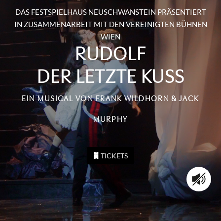
DAS FESTSPIELHAUS NEUSCHWANSTEIN PRÄSENTIERT
IN ZUSAMMENARBEIT MIT DEN VEREINIGTEN BÜHNEN
WIEN
RUDOLF
DER LETZTE KUSS
EIN MUSICAL VON FRANK WILDHORN & JACK
MURPHY
TICKETS