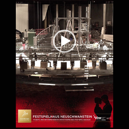
seinem politischen Idealismus, trifft Rudolf auf Mary
Vetsera – eine junge Frau, die bis zum Ende mit ihm geht –
„in Liebe verbunden bis in den Tod“. Das Stück handelt
vom Mut zur Wahrheit, von der Macht der Liebe und der
Tragik eines Mannes, der gegen die Zwänge seiner Zeit
rebelliert. Erleben Sie ein packendes Kapitel europäischer
Geschichte: emotional, dramatisch und zutiefst
menschlich.
In der Regie von
Alex Balga
(u.a. MARIA THERESIA – DAS
MUSICAL, JESUS CHRIST SUPERSTAR, MESSIAH
ROCKS, RAIMUND-THEATER-GALA), mit einer
mitreißenden Choreographie von
Jonathan Huor
(u.a.
MARIA THERESIA – DAS MUSICAL, MAMMA MIA! /
Mörbisch), KUDAMM ‘56, ROMEO & JULIA, RAIMUND-
THEATER-GALA, THE VOICE), einem beeindruckenden
Bühnenbild von
Morgan Large
(u.a. MARIA THERESIA –
DAS MUSICAL, Disneys NEWSIES (London), SUNSET
BOULEVARD (Sydney), SISTER ACT (UK-Tour), WICKED