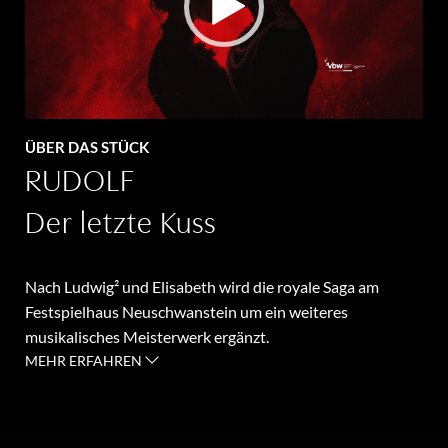
ÜBER DAS STÜCK
RUDOLF
Der letzte Kuss
Nach Ludwig² und Elisabeth wird die royale Saga am
Festspielhaus Neuschwanstein um ein weiteres
musikalisches Meisterwerk ergänzt.
MEHR ERFAHREN
Leidenschaftlich erzählt RUDOLF – Der letzte Kuss die
dramatische Geschichte des Kronprinzen von Österreich.
Die eindrucksvolle Neuinszenierung des Erfolgsmusicals