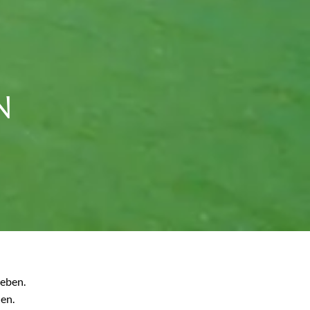
N
ieben.
en.