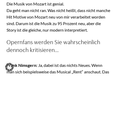
Die Musik von Mozart ist genial.
Da geht man nicht ran. Was nicht heißt, dass nicht manche
Hit Motive von Mozart neu von mir verarbeitet worden
sind. Darum ist die Musik zu 95 Prozent neu, aber die
Story ist die gleiche, nur modern interpretiert.
Opernfans werden Sie wahrscheinlich
dennoch kritisieren…
Frank Nimsgern:
Ja, dabei ist das nichts Neues. Wenn
man sich beispielsweise das Musical „Rent“ anschaut. Das
ist „La Boheme“. Ein anderes Beispiel ist „Aida“ von Elton
John beziehungsweise eben auch von Verdi. Die „West
Side Story“ ist „Romeo und Julia“. Selbst Bernstein hat
Stoff genommen, den es von anderen Komponisten schon
gab. Weitere Beispiele sind Miss Saigon, Madame
Butterfly et cetera, et cetera.