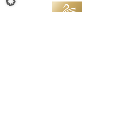
TICKET-HOTLINE
+49 (0) 8362 5077 777
THEATERKASSE@DAS-FESTSPIELHAUS.DE
KONTAKT
Festspielhaus Neuschwanstein gGmbH
Im See 1 – 87629 Füssen
Tel.
+49 (0) 8362 / 5077 0