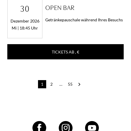
30
OPEN BAR
Getränkepauschale während Ihres Besuchs
Dezember 2026
Mi | 18:45 Uhr
TICKETS AB
, €
Post
1
2
…
55
navigation