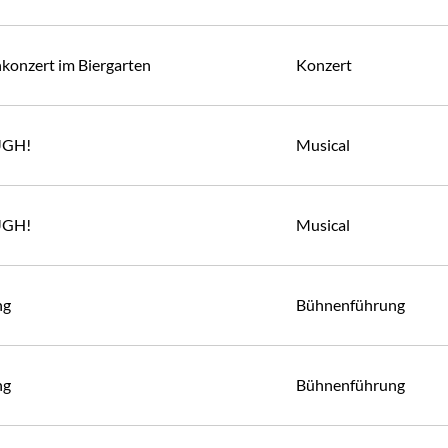
konzert im Biergarten
Konzert
UGH!
Musical
UGH!
Musical
ng
Bühnenführung
ng
Bühnenführung