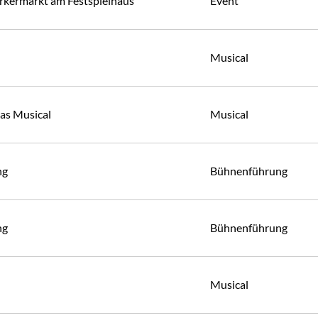
kermarkt am Festspielhaus
Event
Musical
Das Musical
Musical
ng
Bühnenführung
ng
Bühnenführung
Musical