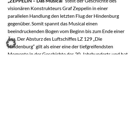
„ZEPPELIN – Das Musical“
stellt der Geschichte des
visionären Konstrukteurs Graf Zeppelin in einer
parallelen Handlung den letzten Flug der Hindenburg
gegenüber. Somit spannt das Musical einen
beeindruckenden Bogen vom Beginn bis zum Ende einer
Ära. Der Absturz des Luftschiffes LZ 129 „Die
Hindenburg“ gilt als einer eine der tiefgreifendsten
Momente in der Geschichte des 20. Jahrhunderts und hat
sich in die Köpfe der Menschen weltweit eingebrannt.
Mit dem Berliner Buchautor Hans Dieter Schreeb, fand
Ralph Siegel einen kongenialen Historiker und Partner.
Siegel selbst schrieb die Liedertexte und die teils
dramatisch, der Zeit angepasste Musik. Eine Mischung aus
kritischem Geschichtsunterricht, bester Unterhaltung und
emotionaler Lovestory. Auf und über der über 1.000
Quadratmeter großen Bühnenfläche sorgt neben dem
Cast und dem ausgefeilten Bühnenbild ein zehn Meter
langer, 2,50 Meter breiter, funkferngesteuerter Zeppelin