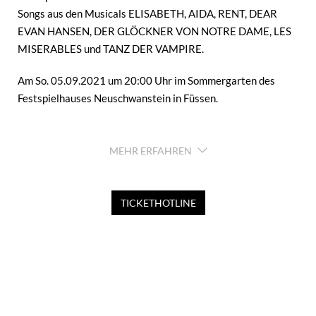
Songs aus den Musicals ELISABETH, AIDA, RENT, DEAR
EVAN HANSEN, DER GLÖCKNER VON NOTRE DAME, LES
MISERABLES und TANZ DER VAMPIRE.
Am So. 05.09.2021 um 20:00 Uhr im Sommergarten des
Festspielhauses Neuschwanstein in Füssen.
Maya Hakvoort & Drew Sarich sowie das Team des
Festspielhaus Neuschwanstein freuen sich auf Deinen
MEHR ERFAHREN
Besuch!
TICKETHOTLINE