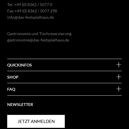
Tel.
+49 (0) 8362 / 5077 0
Fax +49 (0) 8362 / 5077 298
info@das-festspielhaus.de
Gastronomie und Tischreservierung
gastronomie@das-festspielhaus.de
QUICKINFOS
SHOP
FAQ
NEWSLETTER
JETZT ANMELDEN