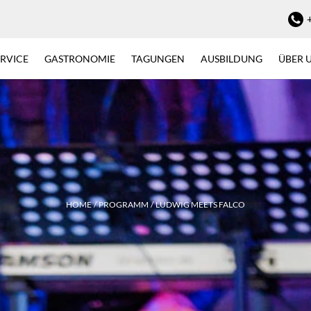
ERVICE
GASTRONOMIE
TAGUNGEN
AUSBILDUNG
ÜBER 
HOME
PROGRAMM
LUDWIG MEETS FALCO